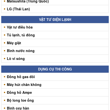
Matsushita (Trung Quốc)
LG (Thái Lan)
VẬT TƯ ĐIỆN LẠNH
Vật tư điều hòa
Tủ lạnh, tủ đông
Máy giặt
Bình nước nóng
Lò vi sóng
DỤNG CỤ THI CÔNG
Đồng hồ gas đôi
Máy hút chân không
Đồng hồ Ampe
Bộ long loe ống
Bình oxy hàn