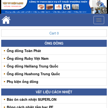
Toggl
naviga
Cart
0
ỐNG ĐỒNG
Ống đồng Toàn Phát
Ống đồng Ruby Việt Nam
Ống đồng Hailiang Trung Quốc
Ống đồng Huahong Trung Quốc
Phụ kiện ống đồng
VẬT LIỆU CÁCH NHIỆT
Bảo ôn cách nhiệt SUPERLON
Bông cách nhiệt tấm bạc PE