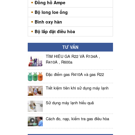
Đồng hồ Ampe
Bộ long loe ống
Bình oxy hàn
Bộ lắp đặt điều hòa
TƯ VẤN
TÌM HIỂU GA R22 VÀ R134A ,
R410A , R600a
Đặc điểm gas R410A và gas R22
Tiết kiệm tiền khi sử dụng máy lạnh
Sử dụng máy lạnh hiểu quả
Cách đo, nạp, kiểm tra gas điều hòa