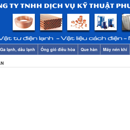
Ga lạnh, dầu lạnh
Ống gió điều hòa
Que hàn
Máy nén khí
ẶN