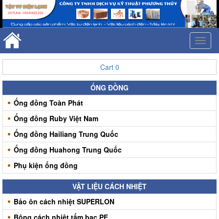
Toggl
naviga
Cart
0
ỐNG ĐỒNG
Ống đồng Toàn Phát
Ống đồng Ruby Việt Nam
Ống đồng Hailiang Trung Quốc
Ống đồng Huahong Trung Quốc
Phụ kiện ống đồng
VẬT LIỆU CÁCH NHIỆT
Bảo ôn cách nhiệt SUPERLON
Bông cách nhiệt tấm bạc PE