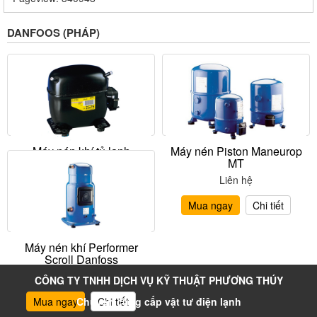
DANFOOS (PHÁP)
Máy nén khí tủ lạnh
Máy nén Piston Maneurop
DanFoss
MT
Liên hệ
Liên hệ
Mua ngay
Chi tiết
Mua ngay
Chi tiết
Máy nén khí Performer
Scroll Danfoss
Liên hệ
CÔNG TY TNHH DỊCH VỤ KỸ THUẬT PHƯƠNG THÚY
Chuyên cung cấp vật tư điện lạnh
Mua ngay
Chi tiết