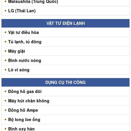
Matsushita (Trung Quốc)
LG (Thái Lan)
VẬT TƯ ĐIỆN LẠNH
Vật tư điều hòa
Tủ lạnh, tủ đông
Máy giặt
Bình nước nóng
Lò vi sóng
DỤNG CỤ THI CÔNG
Đồng hồ gas đôi
Máy hút chân không
Đồng hồ Ampe
Bộ long loe ống
Bình oxy hàn