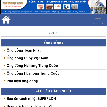
Toggl
naviga
Cart
0
ỐNG ĐỒNG
Ống đồng Toàn Phát
Ống đồng Ruby Việt Nam
Ống đồng Hailiang Trung Quốc
Ống đồng Huahong Trung Quốc
Phụ kiện ống đồng
VẬT LIỆU CÁCH NHIỆT
Bảo ôn cách nhiệt SUPERLON
Bông cách nhiệt tấm bạc PE