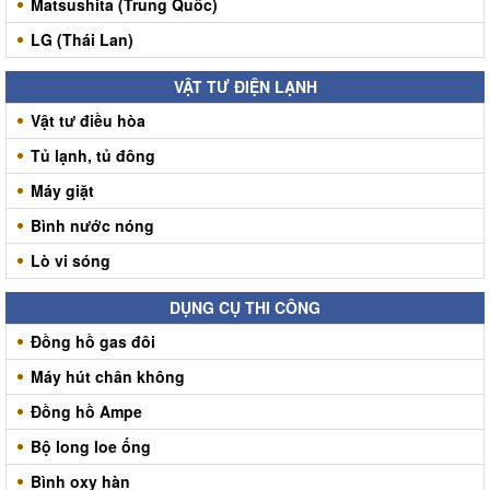
Matsushita (Trung Quốc)
LG (Thái Lan)
VẬT TƯ ĐIỆN LẠNH
Vật tư điều hòa
Tủ lạnh, tủ đông
Máy giặt
Bình nước nóng
Lò vi sóng
DỤNG CỤ THI CÔNG
Đồng hồ gas đôi
Máy hút chân không
Đồng hồ Ampe
Bộ long loe ống
Bình oxy hàn