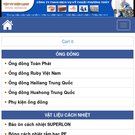
Toggl
naviga
Cart
0
ỐNG ĐỒNG
Ống đồng Toàn Phát
Ống đồng Ruby Việt Nam
Ống đồng Hailiang Trung Quốc
Ống đồng Huahong Trung Quốc
Phụ kiện ống đồng
VẬT LIỆU CÁCH NHIỆT
Bảo ôn cách nhiệt SUPERLON
Bông cách nhiệt tấm bạc PE