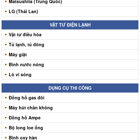
Matsushita (Trung Quốc)
LG (Thái Lan)
VẬT TƯ ĐIỆN LẠNH
Vật tư điều hòa
Tủ lạnh, tủ đông
Máy giặt
Bình nước nóng
Lò vi sóng
DỤNG CỤ THI CÔNG
Đồng hồ gas đôi
Máy hút chân không
Đồng hồ Ampe
Bộ long loe ống
Bình oxy hàn