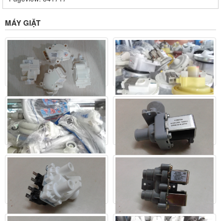
MÁY GIẶT
Phao MG
Cóc xả LG
Liên hệ
Liên hệ
Mua ngay
Chi tiết
Mua ngay
Chi tiết
Giây cấp nước
Van cấp nước đơn L thường
Liên hệ
Liên hệ
Mua ngay
Chi tiết
Mua ngay
Chi tiết