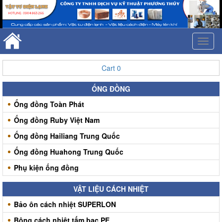
Toggl
naviga
Cart
0
ỐNG ĐỒNG
Ống đồng Toàn Phát
Ống đồng Ruby Việt Nam
Ống đồng Hailiang Trung Quốc
Ống đồng Huahong Trung Quốc
Phụ kiện ống đồng
VẬT LIỆU CÁCH NHIỆT
Bảo ôn cách nhiệt SUPERLON
Bông cách nhiệt tấm bạc PE