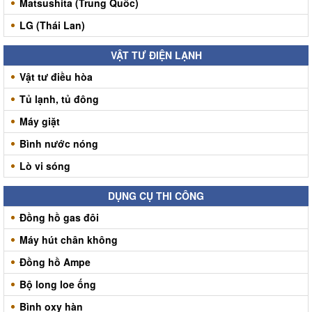
Matsushita (Trung Quốc)
LG (Thái Lan)
VẬT TƯ ĐIỆN LẠNH
Vật tư điều hòa
Tủ lạnh, tủ đông
Máy giặt
Bình nước nóng
Lò vi sóng
DỤNG CỤ THI CÔNG
Đồng hồ gas đôi
Máy hút chân không
Đồng hồ Ampe
Bộ long loe ống
Bình oxy hàn