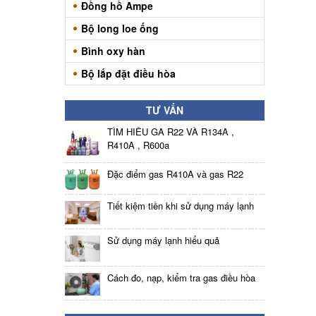
Đồng hồ Ampe
Bộ long loe ống
Bình oxy hàn
Bộ lắp đặt điều hòa
TƯ VẤN
TÌM HIỂU GA R22 VÀ R134A ,
R410A , R600a
Đặc điểm gas R410A và gas R22
Tiết kiệm tiền khi sử dụng máy lạnh
Sử dụng máy lạnh hiểu quả
Cách đo, nạp, kiểm tra gas điều hòa