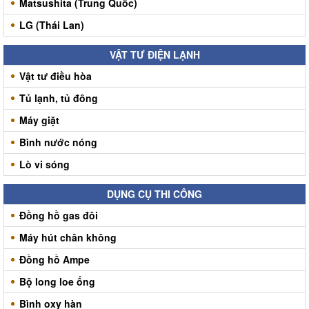
Matsushita (Trung Quốc)
LG (Thái Lan)
VẬT TƯ ĐIỆN LẠNH
Vật tư điều hòa
Tủ lạnh, tủ đông
Máy giặt
Bình nước nóng
Lò vi sóng
DỤNG CỤ THI CÔNG
Đồng hồ gas đôi
Máy hút chân không
Đồng hồ Ampe
Bộ long loe ống
Bình oxy hàn