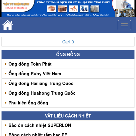
Toggl
naviga
Cart
0
ỐNG ĐỒNG
Ống đồng Toàn Phát
Ống đồng Ruby Việt Nam
Ống đồng Hailiang Trung Quốc
Ống đồng Huahong Trung Quốc
Phụ kiện ống đồng
VẬT LIỆU CÁCH NHIỆT
Bảo ôn cách nhiệt SUPERLON
Bông cách nhiệt tấm bạc PE