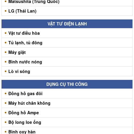
Matsushita (Trung Quốc)
LG (Thái Lan)
VẬT TƯ ĐIỆN LẠNH
Vật tư điều hòa
Tủ lạnh, tủ đông
Máy giặt
Bình nước nóng
Lò vi sóng
DỤNG CỤ THI CÔNG
Đồng hồ gas đôi
Máy hút chân không
Đồng hồ Ampe
Bộ long loe ống
Bình oxy hàn