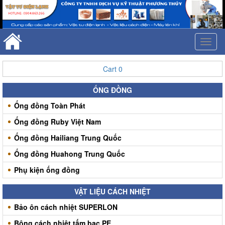
Toggl
naviga
Cart
0
ỐNG ĐỒNG
Ống đồng Toàn Phát
Ống đồng Ruby Việt Nam
Ống đồng Hailiang Trung Quốc
Ống đồng Huahong Trung Quốc
Phụ kiện ống đồng
VẬT LIỆU CÁCH NHIỆT
Bảo ôn cách nhiệt SUPERLON
Bông cách nhiệt tấm bạc PE