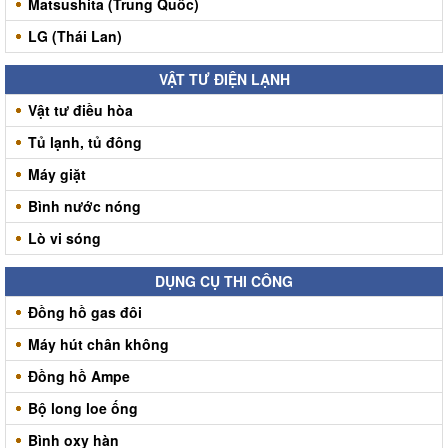
Matsushita (Trung Quốc)
LG (Thái Lan)
VẬT TƯ ĐIỆN LẠNH
Vật tư điều hòa
Tủ lạnh, tủ đông
Máy giặt
Bình nước nóng
Lò vi sóng
DỤNG CỤ THI CÔNG
Đồng hồ gas đôi
Máy hút chân không
Đồng hồ Ampe
Bộ long loe ống
Bình oxy hàn