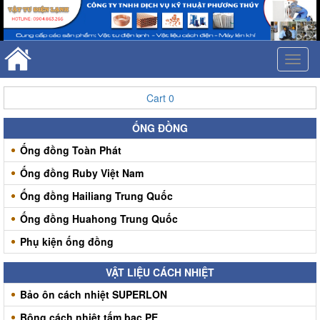
Toggl
naviga
Cart
0
ỐNG ĐỒNG
Ống đồng Toàn Phát
Ống đồng Ruby Việt Nam
Ống đồng Hailiang Trung Quốc
Ống đồng Huahong Trung Quốc
Phụ kiện ống đồng
VẬT LIỆU CÁCH NHIỆT
Bảo ôn cách nhiệt SUPERLON
Bông cách nhiệt tấm bạc PE