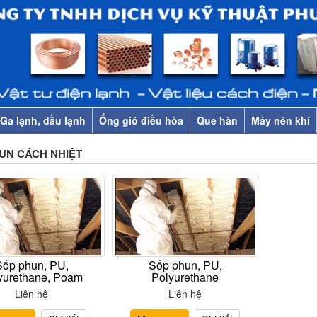
Ga lạnh, dầu lạnh
Ống gió điều hòa
Que hàn
Máy nén khí
UN CÁCH NHIỆT
Sốp phun, PU,
Sốp phun, PU,
yurethane, Poam
Polyurethane
Liên hệ
Liên hệ