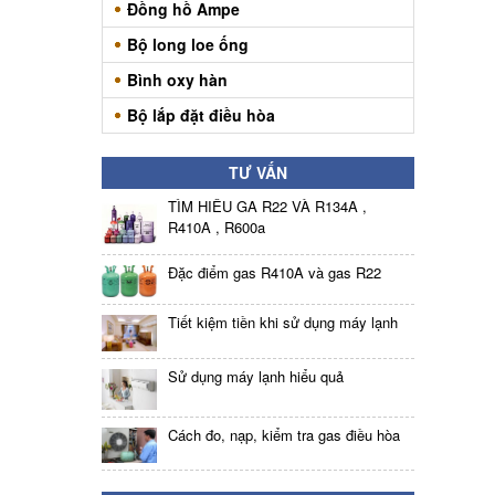
Đồng hồ Ampe
Bộ long loe ống
Bình oxy hàn
Bộ lắp đặt điều hòa
TƯ VẤN
TÌM HIỂU GA R22 VÀ R134A ,
R410A , R600a
Đặc điểm gas R410A và gas R22
Tiết kiệm tiền khi sử dụng máy lạnh
Sử dụng máy lạnh hiểu quả
Cách đo, nạp, kiểm tra gas điều hòa