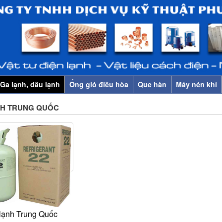
Ga lạnh, dầu lạnh
Ống gió điều hòa
Que hàn
Máy nén khí
NH TRUNG QUỐC
lạnh Trung Quốc