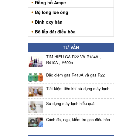
Đồng hồ Ampe
Bộ long loe ống
Bình oxy hàn
Bộ lắp đặt điều hòa
TƯ VẤN
TÌM HIỂU GA R22 VÀ R134A ,
R410A , R600a
Đặc điểm gas R410A và gas R22
Tiết kiệm tiền khi sử dụng máy lạnh
Sử dụng máy lạnh hiểu quả
Cách đo, nạp, kiểm tra gas điều hòa