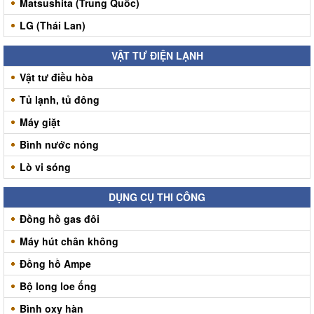
Matsushita (Trung Quốc)
LG (Thái Lan)
VẬT TƯ ĐIỆN LẠNH
Vật tư điều hòa
Tủ lạnh, tủ đông
Máy giặt
Bình nước nóng
Lò vi sóng
DỤNG CỤ THI CÔNG
Đồng hồ gas đôi
Máy hút chân không
Đồng hồ Ampe
Bộ long loe ống
Bình oxy hàn