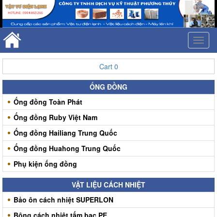
Toggl
naviga
Cart
0
ỐNG ĐỒNG
Ống đồng Toàn Phát
Ống đồng Ruby Việt Nam
Ống đồng Hailiang Trung Quốc
Ống đồng Huahong Trung Quốc
Phụ kiện ống đồng
VẬT LIỆU CÁCH NHIỆT
Bảo ôn cách nhiệt SUPERLON
Bông cách nhiệt tấm bạc PE