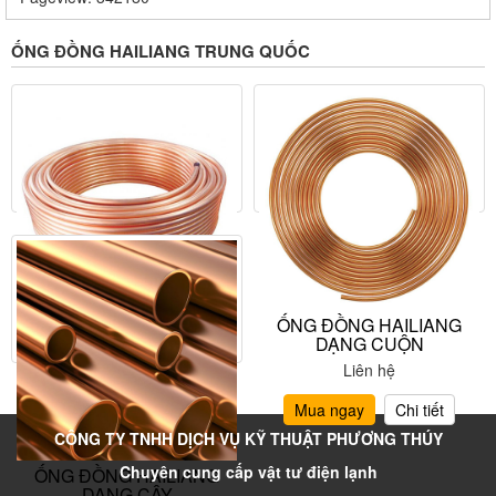
ỐNG ĐỒNG HAILIANG TRUNG QUỐC
ỐNG ĐỒNG HAILIANG
ỐNG ĐỒNG HAILIANG
DẠNG LWC
DẠNG CUỘN
Liên hệ
Liên hệ
Mua ngay
Chi tiết
Mua ngay
Chi tiết
CÔNG TY TNHH DỊCH VỤ KỸ THUẬT PHƯƠNG THÚY
Chuyên cung cấp vật tư điện lạnh
ỐNG ĐỒNG HAILIANG
DẠNG CÂY