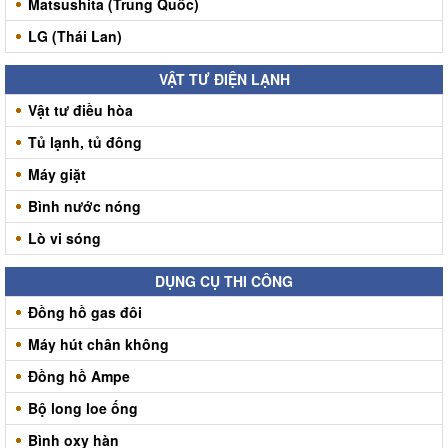
Matsushita (Trung Quốc)
LG (Thái Lan)
VẬT TƯ ĐIỆN LẠNH
Vật tư điều hòa
Tủ lạnh, tủ đông
Máy giặt
Bình nước nóng
Lò vi sóng
DỤNG CỤ THI CÔNG
Đồng hồ gas đôi
Máy hút chân không
Đồng hồ Ampe
Bộ long loe ống
Bình oxy hàn