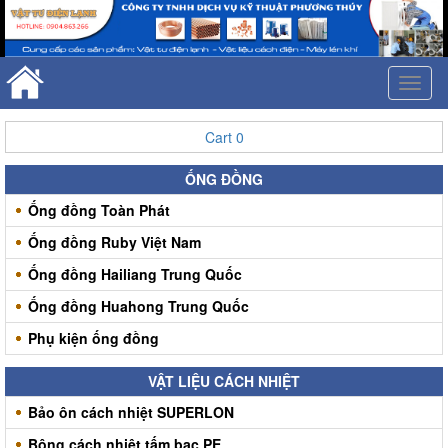
Toggl
naviga
Cart
0
ỐNG ĐỒNG
Ống đồng Toàn Phát
Ống đồng Ruby Việt Nam
Ống đồng Hailiang Trung Quốc
Ống đồng Huahong Trung Quốc
Phụ kiện ống đồng
VẬT LIỆU CÁCH NHIỆT
Bảo ôn cách nhiệt SUPERLON
Bông cách nhiệt tấm bạc PE