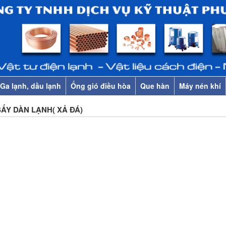
Ga lạnh, dầu lạnh
Ống gió điều hòa
Que hàn
Máy nén khí
ẤY DÀN LẠNH( XẢ ĐÁ)