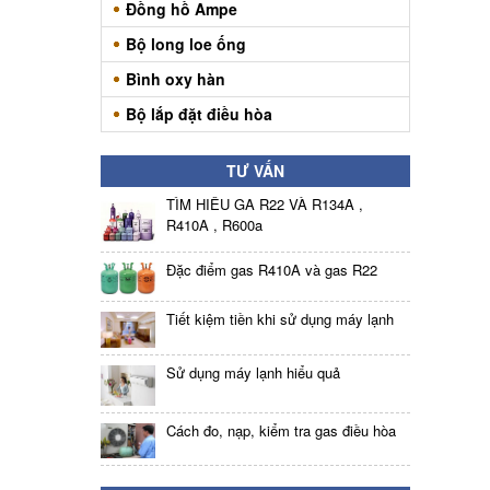
Đồng hồ Ampe
Bộ long loe ống
Bình oxy hàn
Bộ lắp đặt điều hòa
TƯ VẤN
TÌM HIỂU GA R22 VÀ R134A ,
R410A , R600a
Đặc điểm gas R410A và gas R22
Tiết kiệm tiền khi sử dụng máy lạnh
Sử dụng máy lạnh hiểu quả
Cách đo, nạp, kiểm tra gas điều hòa