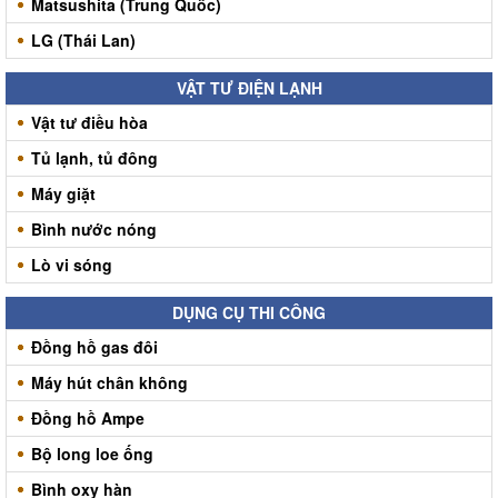
Matsushita (Trung Quốc)
LG (Thái Lan)
VẬT TƯ ĐIỆN LẠNH
Vật tư điều hòa
Tủ lạnh, tủ đông
Máy giặt
Bình nước nóng
Lò vi sóng
DỤNG CỤ THI CÔNG
Đồng hồ gas đôi
Máy hút chân không
Đồng hồ Ampe
Bộ long loe ống
Bình oxy hàn