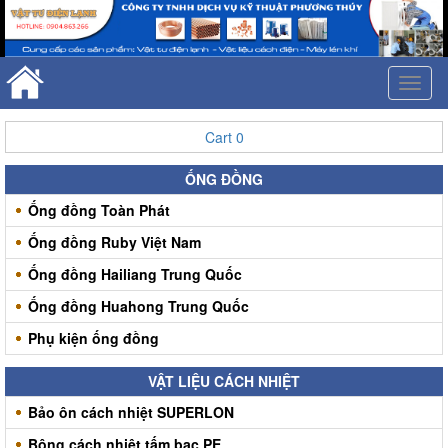
Toggl
naviga
Cart
0
ỐNG ĐỒNG
Ống đồng Toàn Phát
Ống đồng Ruby Việt Nam
Ống đồng Hailiang Trung Quốc
Ống đồng Huahong Trung Quốc
Phụ kiện ống đồng
VẬT LIỆU CÁCH NHIỆT
Bảo ôn cách nhiệt SUPERLON
Bông cách nhiệt tấm bạc PE