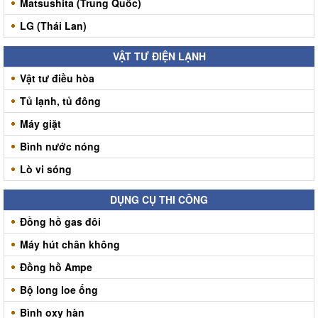
Matsushita (Trung Quốc)
LG (Thái Lan)
VẬT TƯ ĐIỆN LẠNH
Vật tư điều hòa
Tủ lạnh, tủ đông
Máy giặt
Bình nước nóng
Lò vi sóng
DỤNG CỤ THI CÔNG
Đồng hồ gas đôi
Máy hút chân không
Đồng hồ Ampe
Bộ long loe ống
Bình oxy hàn