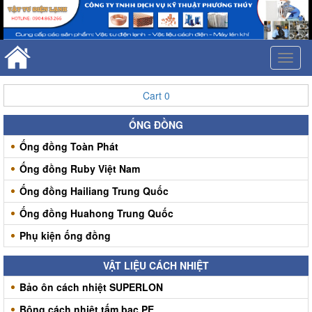
Toggl
naviga
Cart
0
ỐNG ĐỒNG
Ống đồng Toàn Phát
Ống đồng Ruby Việt Nam
Ống đồng Hailiang Trung Quốc
Ống đồng Huahong Trung Quốc
Phụ kiện ống đồng
VẬT LIỆU CÁCH NHIỆT
Bảo ôn cách nhiệt SUPERLON
Bông cách nhiệt tấm bạc PE