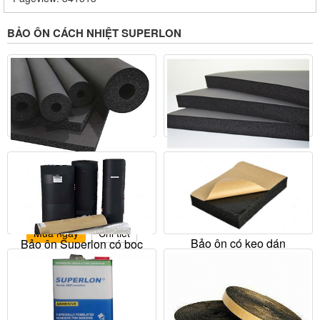
BẢO ÔN CÁCH NHIỆT SUPERLON
Bảo ôn Superlon dạng tấm
Bảo ôn Superlon dạng ống
Liên hệ
Liên hệ
Mua ngay
Chi tiết
Mua ngay
Chi tiết
Bảo ôn có keo dán
Bảo ôn Superlon có bọc
Superlon
nhôm
Liên hệ
Liên hệ
Mua ngay
Chi tiết
Mua ngay
Chi tiết