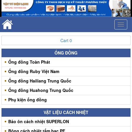
Toggl
naviga
Cart
0
ỐNG ĐỒNG
Ống đồng Toàn Phát
Ống đồng Ruby Việt Nam
Ống đồng Hailiang Trung Quốc
Ống đồng Huahong Trung Quốc
Phụ kiện ống đồng
VẬT LIỆU CÁCH NHIỆT
Bảo ôn cách nhiệt SUPERLON
Bông cách nhiệt tấm bạc PE