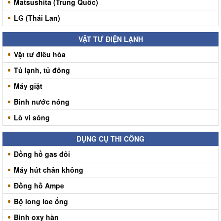
Matsushita (Trung Quốc)
LG (Thái Lan)
VẬT TƯ ĐIỆN LẠNH
Vật tư điều hòa
Tủ lạnh, tủ đông
Máy giặt
Bình nước nóng
Lò vi sóng
DỤNG CỤ THI CÔNG
Đồng hồ gas đôi
Máy hút chân không
Đồng hồ Ampe
Bộ long loe ống
Bình oxy hàn