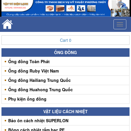
Toggl
naviga
Cart
0
ỐNG ĐỒNG
Ống đồng Toàn Phát
Ống đồng Ruby Việt Nam
Ống đồng Hailiang Trung Quốc
Ống đồng Huahong Trung Quốc
Phụ kiện ống đồng
VẬT LIỆU CÁCH NHIỆT
Bảo ôn cách nhiệt SUPERLON
Bông cách nhiệt tấm bạc PE