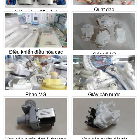
Quạt đao
uạt dàn nóng 27w,3giay
Liên hệ
Liên hệ
Mua ngay
Chi tiết
Mua ngay
Chi tiết
Điều khiển điều hòa các
Cóc xả LG
loại
Liên hệ
Liên hệ
Mua ngay
Chi tiết
Mua ngay
Chi tiết
Phao MG
Giây cấp nước
Liên hệ
Liên hệ
Mua ngay
Chi tiết
Mua ngay
Chi tiết
Van cấp nước đơn L thường
Van cấp nước đôi tốt