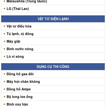
Matsushita (Trung Quốc)
LG (Thái Lan)
VẬT TƯ ĐIỆN LẠNH
Vật tư điều hòa
Tủ lạnh, tủ đông
Máy giặt
Bình nước nóng
Lò vi sóng
DỤNG CỤ THI CÔNG
Đồng hồ gas đôi
Máy hút chân không
Đồng hồ Ampe
Bộ long loe ống
Bình oxy hàn