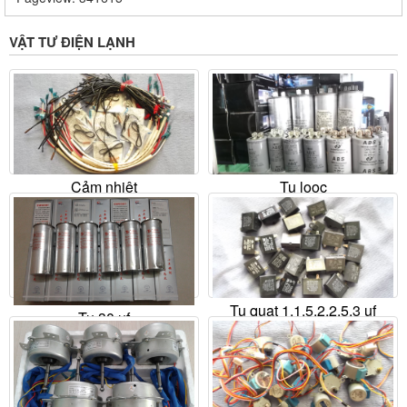
VẬT TƯ ĐIỆN LẠNH
Cảm nhiệt
Tụ looc
Liên hệ
Liên hệ
Mua ngay
Chi tiết
Mua ngay
Chi tiết
Tụ quạt 1,1.5,2,2.5,3 uf
Tụ 30 uf
Liên hệ
Liên hệ
Mua ngay
Chi tiết
Mua ngay
Chi tiết