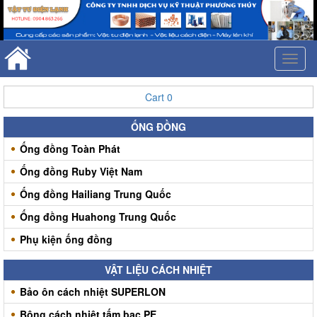
Toggl
naviga
Cart
0
ỐNG ĐỒNG
Ống đồng Toàn Phát
Ống đồng Ruby Việt Nam
Ống đồng Hailiang Trung Quốc
Ống đồng Huahong Trung Quốc
Phụ kiện ống đồng
VẬT LIỆU CÁCH NHIỆT
Bảo ôn cách nhiệt SUPERLON
Bông cách nhiệt tấm bạc PE