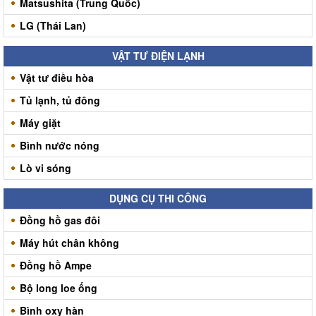
Matsushita (Trung Quốc)
LG (Thái Lan)
VẬT TƯ ĐIỆN LẠNH
Vật tư điều hòa
Tủ lạnh, tủ đông
Máy giặt
Bình nước nóng
Lò vi sóng
DỤNG CỤ THI CÔNG
Đồng hồ gas đôi
Máy hút chân không
Đồng hồ Ampe
Bộ long loe ống
Bình oxy hàn