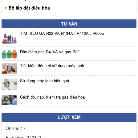
Bộ lắp đặt điều hòa
TƯ VẤN
TÌM HIỂU GA R22 VÀ R134A , R410A , R600a
Đặc điểm gas R410A và gas R22
Tiết kiệm tiền khi sử dụng máy lạnh
Sử dụng máy lạnh hiểu quả
Cách đo, nạp, kiểm tra gas điều hòa
LƯỢT XEM
Online:
17
Pageview:
340317