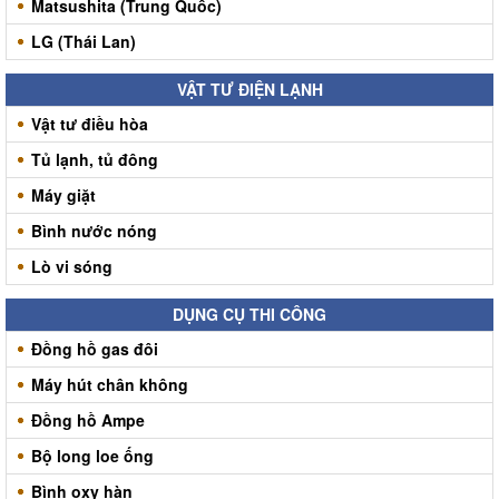
Matsushita (Trung Quốc)
LG (Thái Lan)
VẬT TƯ ĐIỆN LẠNH
Vật tư điều hòa
Tủ lạnh, tủ đông
Máy giặt
Bình nước nóng
Lò vi sóng
DỤNG CỤ THI CÔNG
Đồng hồ gas đôi
Máy hút chân không
Đồng hồ Ampe
Bộ long loe ống
Bình oxy hàn