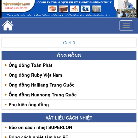
Toggl
naviga
Cart
0
ỐNG ĐỒNG
Ống đồng Toàn Phát
Ống đồng Ruby Việt Nam
Ống đồng Hailiang Trung Quốc
Ống đồng Huahong Trung Quốc
Phụ kiện ống đồng
VẬT LIỆU CÁCH NHIỆT
Bảo ôn cách nhiệt SUPERLON
Bông cách nhiệt tấm bạc PE