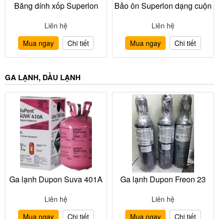
Băng dính xốp Superlon
Bảo ôn Superlon dạng cuộn
Liên hệ
Liên hệ
Mua ngay
Chi tiết
Mua ngay
Chi tiết
GA LẠNH, DẦU LẠNH
Ga lạnh Dupon Suva 401A
Ga lạnh Dupon Freon 23
Liên hệ
Liên hệ
Mua ngay
Chi tiết
Mua ngay
Chi tiết