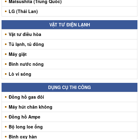
Matsushita (Trung Quốc)
LG (Thái Lan)
VẬT TƯ ĐIỆN LẠNH
Vật tư điều hòa
Tủ lạnh, tủ đông
Máy giặt
Bình nước nóng
Lò vi sóng
DỤNG CỤ THI CÔNG
Đồng hồ gas đôi
Máy hút chân không
Đồng hồ Ampe
Bộ long loe ống
Bình oxy hàn