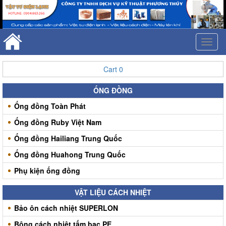
Toggl
naviga
Cart
0
ỐNG ĐỒNG
Ống đồng Toàn Phát
Ống đồng Ruby Việt Nam
Ống đồng Hailiang Trung Quốc
Ống đồng Huahong Trung Quốc
Phụ kiện ống đồng
VẬT LIỆU CÁCH NHIỆT
Bảo ôn cách nhiệt SUPERLON
Bông cách nhiệt tấm bạc PE