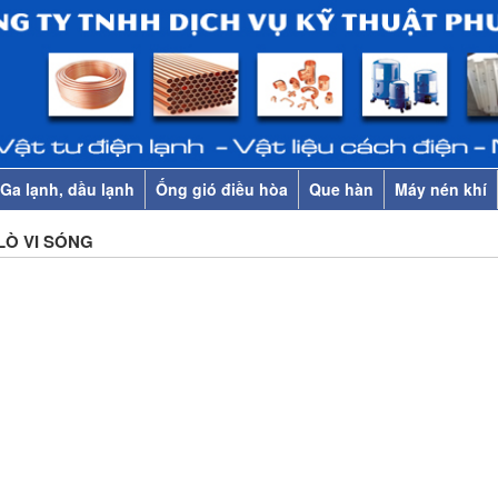
Ga lạnh, dầu lạnh
Ống gió điều hòa
Que hàn
Máy nén khí
LÒ VI SÓNG