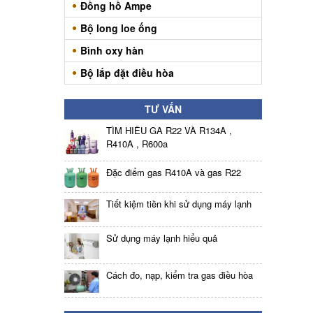
Đồng hồ Ampe
Bộ long loe ống
Bình oxy hàn
Bộ lắp đặt điều hòa
TƯ VẤN
TÌM HIỂU GA R22 VÀ R134A ,
R410A , R600a
Đặc điểm gas R410A và gas R22
Tiết kiệm tiền khi sử dụng máy lạnh
Sử dụng máy lạnh hiểu quả
Cách đo, nạp, kiểm tra gas điều hòa