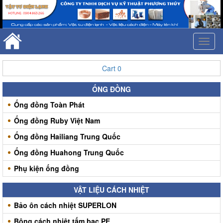
Toggl
naviga
Cart
0
ỐNG ĐỒNG
Ống đồng Toàn Phát
Ống đồng Ruby Việt Nam
Ống đồng Hailiang Trung Quốc
Ống đồng Huahong Trung Quốc
Phụ kiện ống đồng
VẬT LIỆU CÁCH NHIỆT
Bảo ôn cách nhiệt SUPERLON
Bông cách nhiệt tấm bạc PE