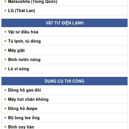
Matsushita (Trung Quốc)
LG (Thái Lan)
VẬT TƯ ĐIỆN LẠNH
Vật tư điều hòa
Tủ lạnh, tủ đông
Máy giặt
Bình nước nóng
Lò vi sóng
DỤNG CỤ THI CÔNG
Đồng hồ gas đôi
Máy hút chân không
Đồng hồ Ampe
Bộ long loe ống
Bình oxy hàn