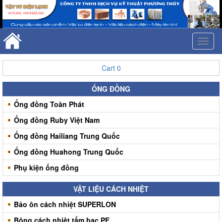
Toggl
naviga
Cart
0
ỐNG ĐỒNG
Ống đồng Toàn Phát
Ống đồng Ruby Việt Nam
Ống đồng Hailiang Trung Quốc
Ống đồng Huahong Trung Quốc
Phụ kiện ống đồng
VẬT LIỆU CÁCH NHIỆT
Bảo ôn cách nhiệt SUPERLON
Bông cách nhiệt tấm bạc PE