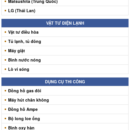
Matsushita (Trung Quốc)
LG (Thái Lan)
VẬT TƯ ĐIỆN LẠNH
Vật tư điều hòa
Tủ lạnh, tủ đông
Máy giặt
Bình nước nóng
Lò vi sóng
DỤNG CỤ THI CÔNG
Đồng hồ gas đôi
Máy hút chân không
Đồng hồ Ampe
Bộ long loe ống
Bình oxy hàn