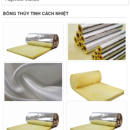
BÔNG THỦY TINH CÁCH NHIỆT
Bông thủy tinh dạng ống
Bông thủy tinh cách nhiệt
ORD
Liên hệ
Liên hệ
Mua ngay
Chi tiết
Mua ngay
Chi tiết
Vải thủy tinh
Bông thủy tinh dạng cuốn
Liên hệ
không bạc
Liên hệ
Mua ngay
Chi tiết