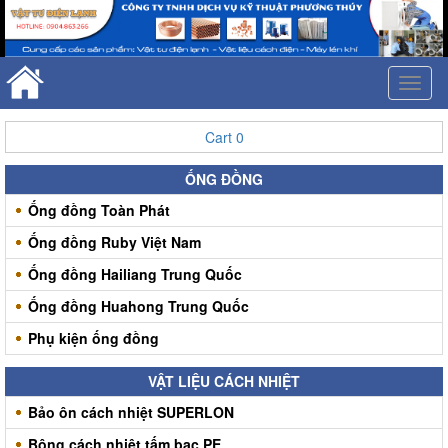
Toggl
naviga
Cart
0
ỐNG ĐỒNG
Ống đồng Toàn Phát
Ống đồng Ruby Việt Nam
Ống đồng Hailiang Trung Quốc
Ống đồng Huahong Trung Quốc
Phụ kiện ống đồng
VẬT LIỆU CÁCH NHIỆT
Bảo ôn cách nhiệt SUPERLON
Bông cách nhiệt tấm bạc PE