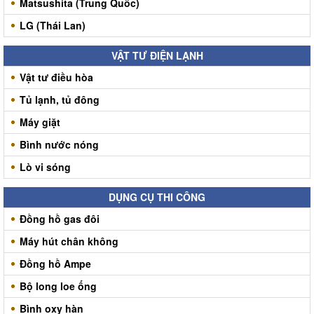
Matsushita (Trung Quốc)
LG (Thái Lan)
VẬT TƯ ĐIỆN LẠNH
Vật tư điều hòa
Tủ lạnh, tủ đông
Máy giặt
Bình nước nóng
Lò vi sóng
DỤNG CỤ THI CÔNG
Đồng hồ gas đôi
Máy hút chân không
Đồng hồ Ampe
Bộ long loe ống
Bình oxy hàn