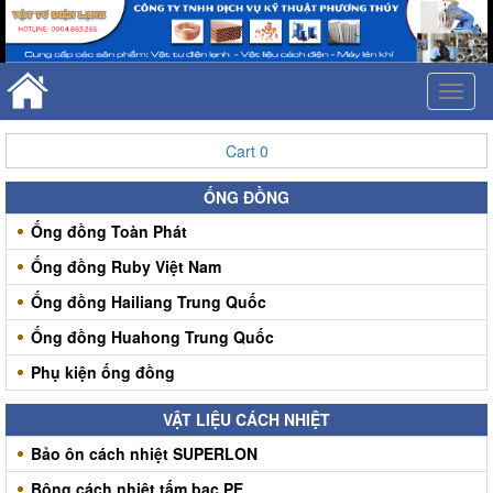
Toggl
naviga
Cart
0
ỐNG ĐỒNG
Ống đồng Toàn Phát
Ống đồng Ruby Việt Nam
Ống đồng Hailiang Trung Quốc
Ống đồng Huahong Trung Quốc
Phụ kiện ống đồng
VẬT LIỆU CÁCH NHIỆT
Bảo ôn cách nhiệt SUPERLON
Bông cách nhiệt tấm bạc PE