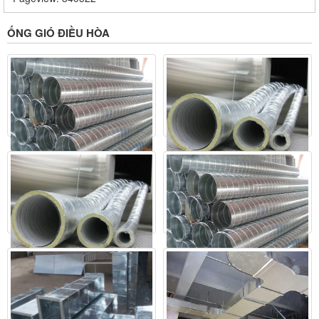
ỐNG GIÓ ĐIỀU HÒA
Ống gió mềm có bảo ôn
Ống gió mềm không bảo ôn
Liên hệ
Liên hệ
Mua ngay
Chi tiết
Mua ngay
Chi tiết
Ống dẫn gió tươi
Ống hút khí thải
Liên hệ
Liên hệ