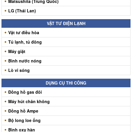
Matsushita (Trung Quốc)
LG (Thái Lan)
VẬT TƯ ĐIỆN LẠNH
Vật tư điều hòa
Tủ lạnh, tủ đông
Máy giặt
Bình nước nóng
Lò vi sóng
DỤNG CỤ THI CÔNG
Đồng hồ gas đôi
Máy hút chân không
Đồng hồ Ampe
Bộ long loe ống
Bình oxy hàn