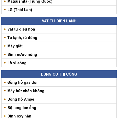
Matsushita (Trung Quốc)
LG (Thái Lan)
VẬT TƯ ĐIỆN LẠNH
Vật tư điều hòa
Tủ lạnh, tủ đông
Máy giặt
Bình nước nóng
Lò vi sóng
DỤNG CỤ THI CÔNG
Đồng hồ gas đôi
Máy hút chân không
Đồng hồ Ampe
Bộ long loe ống
Bình oxy hàn