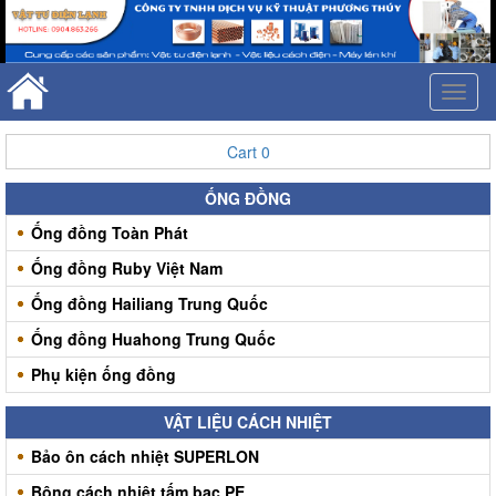
Toggl
naviga
Cart
0
ỐNG ĐỒNG
Ống đồng Toàn Phát
Ống đồng Ruby Việt Nam
Ống đồng Hailiang Trung Quốc
Ống đồng Huahong Trung Quốc
Phụ kiện ống đồng
VẬT LIỆU CÁCH NHIỆT
Bảo ôn cách nhiệt SUPERLON
Bông cách nhiệt tấm bạc PE