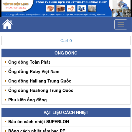
Toggl
naviga
Cart
0
ỐNG ĐỒNG
Ống đồng Toàn Phát
Ống đồng Ruby Việt Nam
Ống đồng Hailiang Trung Quốc
Ống đồng Huahong Trung Quốc
Phụ kiện ống đồng
VẬT LIỆU CÁCH NHIỆT
Bảo ôn cách nhiệt SUPERLON
Bông cách nhiệt tấm bạc PE