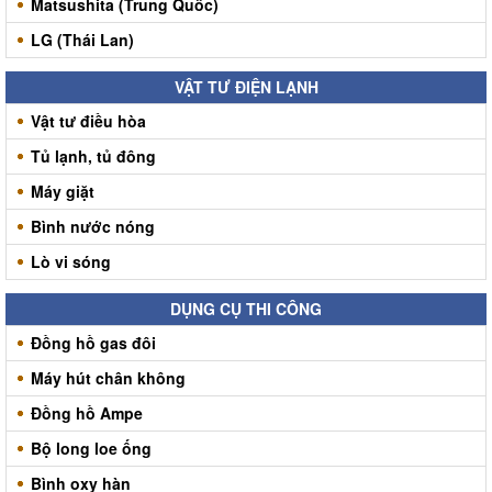
Matsushita (Trung Quốc)
LG (Thái Lan)
VẬT TƯ ĐIỆN LẠNH
Vật tư điều hòa
Tủ lạnh, tủ đông
Máy giặt
Bình nước nóng
Lò vi sóng
DỤNG CỤ THI CÔNG
Đồng hồ gas đôi
Máy hút chân không
Đồng hồ Ampe
Bộ long loe ống
Bình oxy hàn