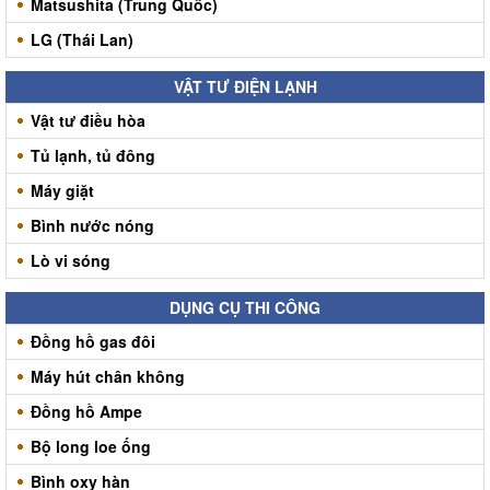
Matsushita (Trung Quốc)
LG (Thái Lan)
VẬT TƯ ĐIỆN LẠNH
Vật tư điều hòa
Tủ lạnh, tủ đông
Máy giặt
Bình nước nóng
Lò vi sóng
DỤNG CỤ THI CÔNG
Đồng hồ gas đôi
Máy hút chân không
Đồng hồ Ampe
Bộ long loe ống
Bình oxy hàn