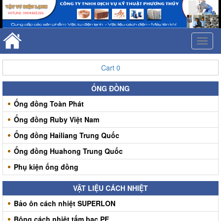
Toggl
naviga
Cart
0
ỐNG ĐỒNG
Ống đồng Toàn Phát
Ống đồng Ruby Việt Nam
Ống đồng Hailiang Trung Quốc
Ống đồng Huahong Trung Quốc
Phụ kiện ống đồng
VẬT LIỆU CÁCH NHIỆT
Bảo ôn cách nhiệt SUPERLON
Bông cách nhiệt tấm bạc PE