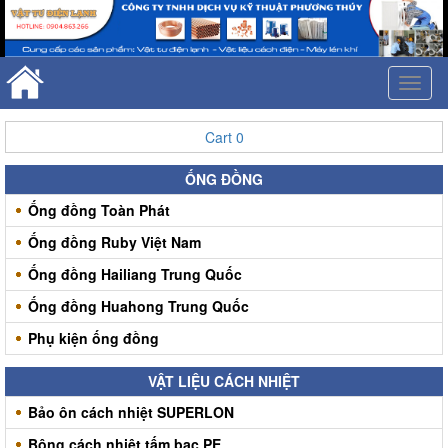
Toggl
naviga
Cart
0
ỐNG ĐỒNG
Ống đồng Toàn Phát
Ống đồng Ruby Việt Nam
Ống đồng Hailiang Trung Quốc
Ống đồng Huahong Trung Quốc
Phụ kiện ống đồng
VẬT LIỆU CÁCH NHIỆT
Bảo ôn cách nhiệt SUPERLON
Bông cách nhiệt tấm bạc PE