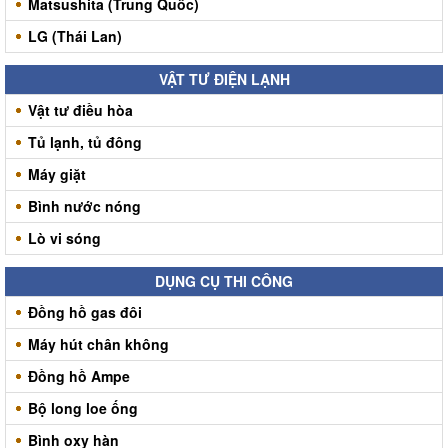
Matsushita (Trung Quốc)
LG (Thái Lan)
VẬT TƯ ĐIỆN LẠNH
Vật tư điều hòa
Tủ lạnh, tủ đông
Máy giặt
Bình nước nóng
Lò vi sóng
DỤNG CỤ THI CÔNG
Đồng hồ gas đôi
Máy hút chân không
Đồng hồ Ampe
Bộ long loe ống
Bình oxy hàn