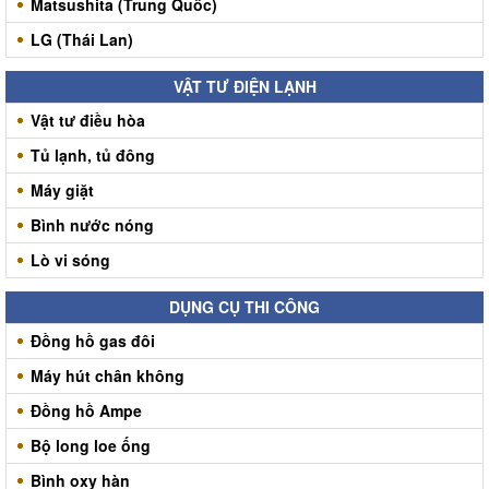
Matsushita (Trung Quốc)
LG (Thái Lan)
VẬT TƯ ĐIỆN LẠNH
Vật tư điều hòa
Tủ lạnh, tủ đông
Máy giặt
Bình nước nóng
Lò vi sóng
DỤNG CỤ THI CÔNG
Đồng hồ gas đôi
Máy hút chân không
Đồng hồ Ampe
Bộ long loe ống
Bình oxy hàn