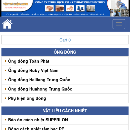
Toggl
naviga
Cart
0
ỐNG ĐỒNG
Ống đồng Toàn Phát
Ống đồng Ruby Việt Nam
Ống đồng Hailiang Trung Quốc
Ống đồng Huahong Trung Quốc
Phụ kiện ống đồng
VẬT LIỆU CÁCH NHIỆT
Bảo ôn cách nhiệt SUPERLON
Bông cách nhiệt tấm bạc PE