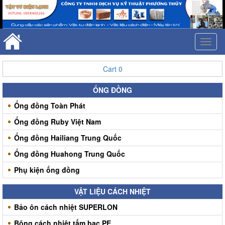
Toggl
naviga
Cart
0
ỐNG ĐỒNG
Ống đồng Toàn Phát
Ống đồng Ruby Việt Nam
Ống đồng Hailiang Trung Quốc
Ống đồng Huahong Trung Quốc
Phụ kiện ống đồng
VẬT LIỆU CÁCH NHIỆT
Bảo ôn cách nhiệt SUPERLON
Bông cách nhiệt tấm bạc PE