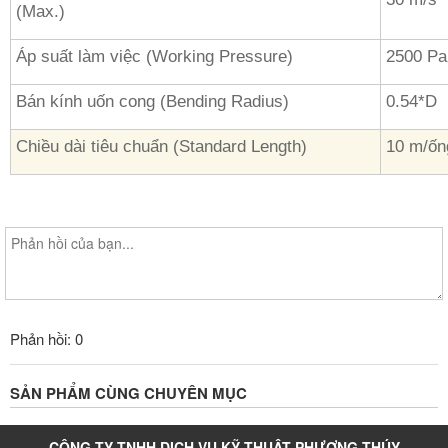
(Max.)
Áp suất làm việc (Working Pressure)
2500 Pa
Bán kính uốn cong (Bending Radius)
0.54*D
Chiều dài tiêu chuẩn (Standard Length)
10 m/ốn
Phản hồi: 0
SẢN PHẨM CÙNG CHUYÊN MỤC
CÔNG TY TNHH DỊCH VỤ KỸ THUẬT PHƯƠNG THÚY