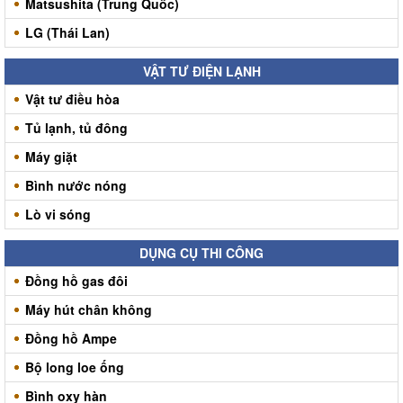
Matsushita (Trung Quốc)
LG (Thái Lan)
VẬT TƯ ĐIỆN LẠNH
Vật tư điều hòa
Tủ lạnh, tủ đông
Máy giặt
Bình nước nóng
Lò vi sóng
DỤNG CỤ THI CÔNG
Đồng hồ gas đôi
Máy hút chân không
Đồng hồ Ampe
Bộ long loe ống
Bình oxy hàn