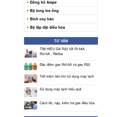
Đồng hồ Ampe
Bộ long loe ống
Bình oxy hàn
Bộ lắp đặt điều hòa
TƯ VẤN
TÌM HIỂU GA R22 VÀ R134A ,
R410A , R600a
Đặc điểm gas R410A và gas R22
Tiết kiệm tiền khi sử dụng máy lạnh
Sử dụng máy lạnh hiểu quả
Cách đo, nạp, kiểm tra gas điều hòa