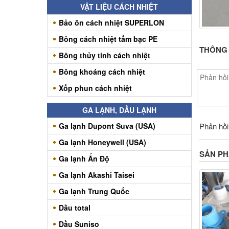
VẬT LIỆU CÁCH NHIỆT
Bảo ôn cách nhiệt SUPERLON
Bông cách nhiệt tấm bạc PE
THÔNG T
Bông thủy tinh cách nhiệt
Bông khoáng cách nhiệt
Xốp phun cách nhiệt
GA LẠNH, DẦU LẠNH
Ga lạnh Dupont Suva (USA)
Phản hồi
Ga lạnh Honeywell (USA)
SẢN P
Ga lạnh Ấn Độ
Ga lạnh Akashi Taisei
Ga lạnh Trung Quốc
Dầu total
Dầu Suniso