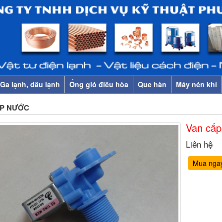
Ga lạnh, dầu lạnh
Ống gió điều hòa
Que hàn
Máy nén khí
P NƯỚC
Van cấp
Liên hệ
Mua nga